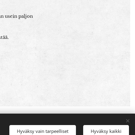
an usein paljon
tää.
Luotu
Webnodella
Evästeet
Hyväksy vain tarpeelliset
Hyväksy kaikki