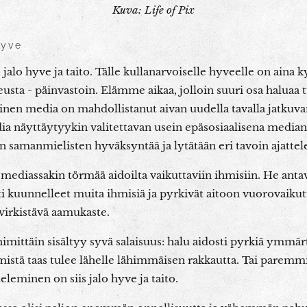
Kuva: Life of Pix
hyve
alo hyve ja taito. Tälle kullanarvoiselle hyveelle on aina 
eusta - päinvastoin. Elämme aikaa, jolloin suuri osa haluaa t
linen media on mahdollistanut aivan uudella tavalla jatku
dia näyttäytyykin valitettavan usein epäsosiaalisena media
n samanmielisten hyväksyntää ja lytätään eri tavoin ajattel
a mediassakin törmää aidoilta vaikuttaviin ihmisiin. He anta
ti kuunnelleet muita ihmisiä ja pyrkivät aitoon vuorovaiku
 virkistävä aamukaste.
mittäin sisältyy syvä salaisuus: halu aidosti pyrkiä ymmär
istä taas tulee lähelle lähimmäisen rakkautta. Tai paremm
leminen on siis jalo hyve ja taito.