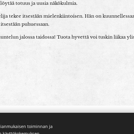
löytää totuus ja uusia näkökulmia.
ija tekee itsestään mielenkiintoisen. Hän on kuunnellessa
itsestään puhuessaan.
telun jalossa taidossa! Tuota hyvettä voi tuskin liikaa ylis
ianmukaisen toiminnan ja
en käyttökokemuksen.