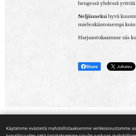
hengessä yhdessä yrittää 
Neljänneksi
hyvä kuuntel
mielenkiintoisempi kuin 
Harjaantukaamme siis kuun
Share
Jussi Koivisto
Käytämme evästeitä mahdollistaaksemme verkkosivustomme as
Kaikki oikeudet pidätetään 2024
turvallisuuden sekä tarjotaksemme sinulle parhaan mahdollis