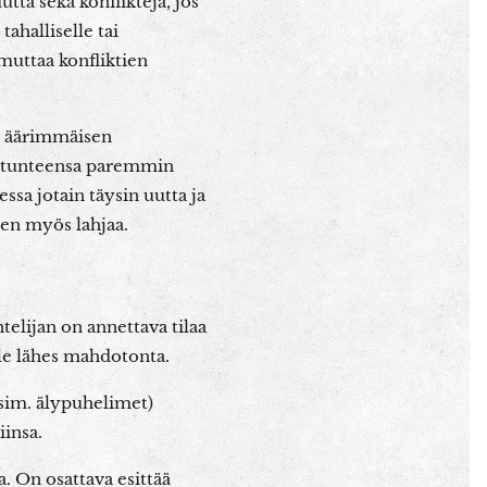
ta sekä konflikteja, jos
tahalliselle tai
muttaa konfliktien
le äärimmäisen
ja tunteensa paremmin
ssa jotain täysin uutta ja
en myös lahjaa.
elijan on annettava tilaa
lle lähes mahdotonta.
esim. älypuhelimet)
iinsa.
a. On osattava esittää