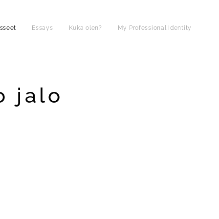
sseet
Essays
Kuka olen?
My Professional Identity
 jalo