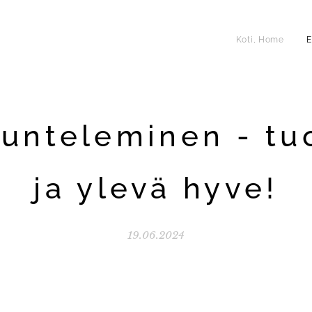
Koti, Home
E
uunteleminen - tuo
ja ylevä hyve!
19.06.2024