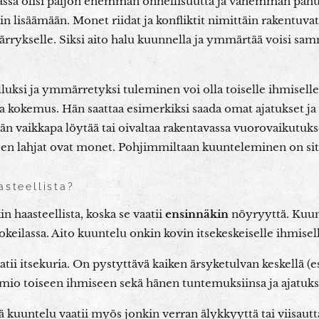
assa olisi paljon enemmän onnellisuutta ja vähemmän pahuut
in lisäämään. Monet riidat ja konfliktit nimittäin rakentuvat 
rykselle. Siksi aito halu kuunnella ja ymmärtää voisi sam
ulluksi ja ymmärretyksi tuleminen voi olla toiselle ihmisel
a kokemus. Hän saattaa esimerkiksi saada omat ajatukset 
än vaikkapa löytää tai oivaltaa rakentavassa vuorovaikutukse
sen lahjat ovat monet. Pohjimmiltaan kuunteleminen on sit
asteellista?
n haasteellista, koska se vaatii
ensinnäkin
nöyryyttä. Kuunt
alokeilassa. Aito kuuntelu onkin kovin itsekeskeiselle ihmise
atii itsekuria. On pystyttävä kaiken ärsyketulvan keskellä (
mio toiseen ihmiseen sekä hänen tuntemuksiinsa ja ajatuks
ä kuuntelu vaatii myös jonkin verran älykkyyttä tai viisautt