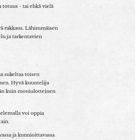
totuus - tai ehkä vielä
tävä rakkaus. Lähimmäisen
lu ja tarkentavien
 sukeltaa toisen
nen. Hyvä kuuntelija
kään kuin moniulotteinen
elemalla voi oppia
tain.
assa ja kunnioittavassa