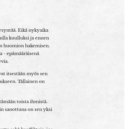
kysyntää. Eikä nykyaika
ulla kuulluksi ja ennen
van huomion hakemisen.
na - epämääräisenä
evia.
vat itsestään myös sen
tukseen. Tällainen on
tämään toista ihmistä.
in sanottuna on sen yksi