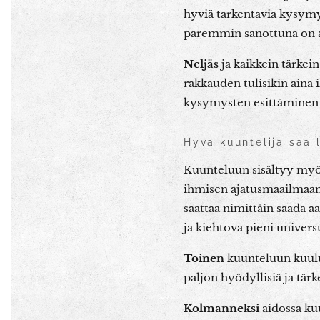
hyviä tarkentavia kysymyk
paremmin sanottuna on an
Neljäs
ja kaikkein tärkei
rakkauden tulisikin aina 
kysymysten esittäminen 
Hyvä kuuntelija saa 
Kuunteluun sisältyy myös 
ihmisen ajatusmaailmaan
saattaa nimittäin saada a
ja kiehtova pieni univer
Toinen
kuunteluun kuulu
paljon hyödyllisiä ja tärk
Kolmanneksi
aidossa kuu