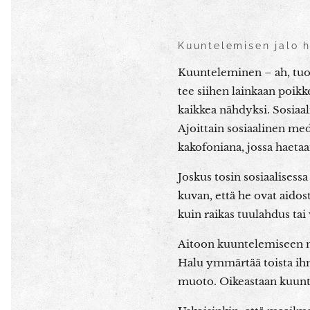
Kuuntelemisen jalo 
Kuunteleminen – ah, tuo j
tee siihen lainkaan poikk
kaikkea nähdyksi. Sosiaa
Ajoittain sosiaalinen me
kakofoniana, jossa haetaa
Joskus tosin sosiaalisess
kuvan, että he ovat aidos
kuin raikas tuulahdus tai
Aitoon kuuntelemiseen ni
Halu ymmärtää toista ihm
muoto. Oikeastaan kuunte