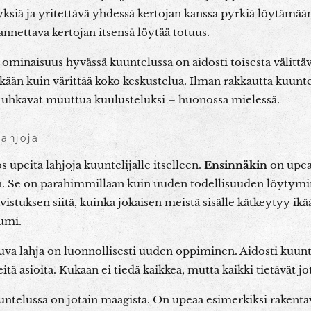
siä ja yritettävä yhdessä kertojan kanssa pyrkiä löytämään 
nettava kertojan itsensä löytää totuus.
n ominaisuus hyvässä kuuntelussa on aidosti toisesta välit
ikään kuin värittää koko keskustelua. Ilman rakkautta kuunte
uhkavat muuttua kuulusteluksi – huonossa mielessä.
lahjoja
upeita lahjoja kuuntelijalle itselleen.
Ensinnäkin
on upeaa
. Se on parahimmillaan kuin uuden todellisuuden löytymi
avistuksen siitä, kuinka jokaisen meistä sisälle kätkeytyy i
sumi.
va lahja on luonnollisesti uuden oppiminen. Aidosti kuunt
eitä asioita. Kukaan ei tiedä kaikkea, mutta kaikki tietävät jo
ntelussa on jotain maagista. On upeaa esimerkiksi rakentav