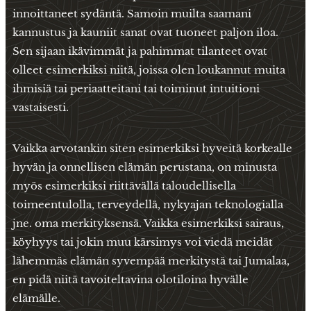
innoittaneet sydäntä. Samoin muilta saamani
kannustus ja kauniit sanat ovat tuoneet paljon iloa.
Sen sijaan ikävimmät ja pahimmat tilanteet ovat
olleet esimerkiksi niitä, joissa olen loukannut muita
ihmisiä tai periaatteitani tai toiminut intuitioni
vastaisesti.
Vaikka arvotankin siten esimerkiksi hyveitä korkealle
hyvän ja onnellisen elämän perustana, on minusta
myös esimerkiksi riittävällä taloudellisella
toimeentulolla, terveydellä, nykyajan teknologialla
jne. oma merkityksensä. Vaikka esimerkiksi sairaus,
köyhyys tai jokin muu kärsimys voi viedä meidät
lähemmäs elämän syvempää merkitystä tai Jumalaa,
en pidä niitä tavoiteltavina olotiloina hyvälle
elämälle.