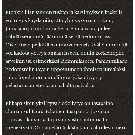
Etenkin liian suuren tuskan ja kärsimyksen keskellä
voi myös käydä niin, että yhteys omaan itseen,
Jumalaan ja muihin katkeaa. Sama vaara piilee
nähdäkseni myös äärimmäisessä hedonismissa.
Oikeastaan pelkkää nautintoa metsästävältä ihmiseltä
voi kadota yhteys omaan itseen, omiin korkeampiin
arvoihin tai esimerkiksi lähimmäiseen. Pahimmillaan
hedonismiin täysin uppoutuneen ihmisen jumalaksi
tulee lopulta oma mielihyvä, joka ei pysty
pelastamaan etenkään pahalta päivältä.
Ehkäpä siten yksi hyvän edellytys on tasapaino
elämän suhteen. Sellainen tasapaino, jossa on
sopivasti kärsimystä ja sopivasti nautintoa tai
menestystä. Onhan elämä ikään kuin aaltoileva meri,