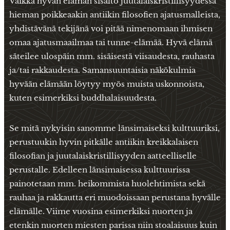
Vaikka hyvän elämän sisältö juutalaiskristillisyydessä
hieman poikkeaakin antiikin filosofien ajatusmalleista,
yhdistävänä tekijänä voi pitää nimenomaan ihmisen
omaa ajatusmaailmaa tai tunne-elämää. Hyvä elämä
säteilee ulospäin mm. sisäisestä viisaudesta, rauhasta
ja/tai rakkaudesta. Samansuuntaisia näkökulmia
hyvään elämään löytyy myös muista uskonnoista,
kuten esimerkiksi buddhalaisuudesta.
Se mitä nykyisin sanomme länsimaiseksi kulttuuriksi,
perustuukin hyvin pitkälle antiikin kreikkalaisen
filosofian ja juutalaiskristillisyyden aatteelliselle
perustalle. Edelleen länsimaisessa kulttuurissa
painotetaan mm. heikommista huolehtimista sekä
rauhaa ja rakkautta eri muodoissaan perustana hyvälle
elämälle. Viime vuosina esimerkiksi nuorten ja
etenkin nuorten miesten parissa niin stoalaisuus kuin