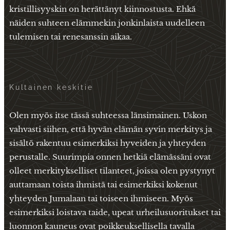
kristillisyyskin on herättänyt kiinnostusta. Ehkä
näiden suhteen elämmekin jonkinlaista uudelleen
tulemisen tai renesanssin aikaa.
Kultainen keskitie
Olen myös itse tässä suhteessa länsimainen. Uskon
vahvasti siihen, että hyvän elämän syvin merkitys ja
sisältö rakentuu esimerkiksi hyveiden ja yhteyden
perustalle. Suurimpia onnen hetkiä elämässäni ovat
olleet merkitykselliset tilanteet, joissa olen pystynyt
auttamaan toista ihmistä tai esimerkiksi kokenut
yhteyden Jumalaan tai toiseen ihmiseen. Myös
esimerkiksi loistava taide, upeat urheilusuoritukset tai
luonnon kauneus ovat poikkeuksellisella tavalla