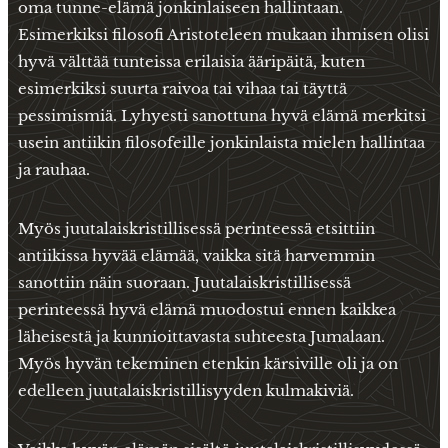
oma tunne-elämä jonkinlaiseen hallintaan.
Esimerkiksi filosofi Aristoteleen mukaan ihmisen olisi
hyvä välttää tunteissa erilaisia ääripäitä, kuten
esimerkiksi suurta raivoa tai vihaa tai täyttä
pessimismiä. Lyhyesti sanottuna hyvä elämä merkitsi
usein antiikin filosofeille jonkinlaista mielen hallintaa
ja rauhaa.
Myös juutalaiskristillisessä perinteessä etsittiin
antiikissa hyvää elämää, vaikka sitä harvemmin
sanottiin näin suoraan. Juutalaiskristillisessä
perinteessä hyvä elämä muodostui ennen kaikkea
läheisestä ja kunnioittavasta suhteesta Jumalaan.
Myös hyvän tekeminen etenkin kärsiville oli ja on
edelleen juutalaiskristillisyyden kulmakiviä.