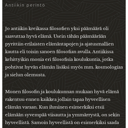
Antiikin perintö
Jo antiikin kreikassa filosofien yksi päämäärä oli
saavuttaa hyvä elämä. Usein tähän päämäärään
pyrittiin erilaisten elämäntapojen ja ajatusmallien
kautta eli toisin sanoen filosofian avulla. Antiikissa
kehittyikin monia eri filosofisia koulukuntia, jotka
pohtivat hyvän elämän lisäksi myös mm. kosmologiaa
ja sielun olemusta.
Monen filosofin ja koulukunnan mukaan hyvä elämä
rakentuu ennen kaikkea jollain tapaa hyveellisen
elämän varaan. Kun ihminen esimerkiksi etsii
elämään syvempää viisautta ja ymmärrystä, on sekin
hyveellistä. Samoin hyveellistä on esimerkiksi saada