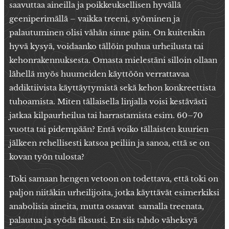
saavuttaa aineilla ja poikkeuksellisen hyvällä
geeniperimällä – vaikka treeni, syöminen ja
palautuminen olisi vähän sinne päin. On kuitenkin
hyvä kysyä, voidaanko tällöin puhua urheilusta tai
kehonrakennuksesta. Omasta mielestäni silloin ollaan
lähellä myös huumeiden käyttöön verrattavaa
addiktiivista käyttäytymistä sekä kehon konkreettista
tuhoamista. Miten tällaisella linjalla voisi kestävästi
jatkaa kilpaurheilua tai harrastamista esim. 60–70
vuotta tai pidempään? Entä voiko tällaisten kuurien
jälkeen rehellisesti katsoa peiliin ja sanoa, että se on
kovan työn tulosta?
Toki samaan hengen vetoon on todettava, että toki on
paljon niitäkin urheilijoita, jotka käyttävät esimerkiksi
anabolisia aineita, mutta osaavat samalla treenata,
palautua ja syödä fiksusti. En siis tahdo väheksyä