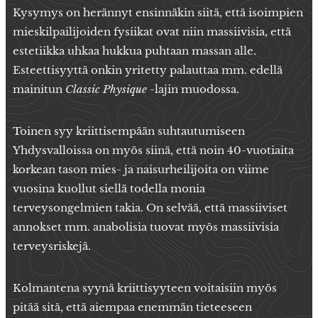
Kysymys on herännyt ensinnäkin siitä, että isoimpien
mieskilpailijoiden fysiikat ovat niin massiivisia, että
estetiikka uhkaa hukkua puhtaan massan alle.
Esteettisyyttä onkin yritetty palauttaa mm. edellä
mainitun
Classic Physique
-lajin muodossa.
Toinen syy kriittisempään suhtautumiseen
Yhdysvalloissa on myös siinä, että noin 40-vuotiaita
korkean tason mies- ja naisurheilijoita on viime
vuosina kuollut siellä todella monia
terveysongelmien takia. On selvää, että massiiviset
annokset mm. anabolisia tuovat myös massiivisia
terveysriskejä.
Kolmantena syynä kriittisyyteen voitaisiin myös
pitää sitä, että aiempaa enemmän tieteeseen