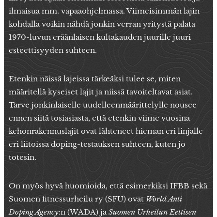
ilmaisua mm. vapaaohjelmassa. Viimeisimmän lajin
kohdalla voikin nähdä jonkin verran yritystä palata
1970-luvun eräänlaisen kultakauden juurille juuri
esteettisyyden suhteen.
Etenkin näissä lajeissa tärkeäksi tulee se, miten
määritellä kyseiset lajit ja niissä tavoiteltavat asiat.
Tarve jonkinlaiselle uudelleenmäärittelylle nousee
ennen siitä tosiasiasta, että etenkin viime vuosina
kehonrakennuslajit ovat lähteneet hieman eri linjalle
eri liitoissa doping-testauksen suhteen, kuten jo
totesin.
On myös hyvä huomioida, että esimerkiksi IFBB sekä
Suomen fitnessurheilu ry (SFU) ovat
World Anti
Doping Agency
:n (WADA) ja
Suomen Urheilun Eettisen