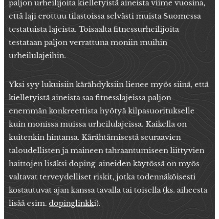
paljon urheilijoita kielletyistä aineista viime vuosina,
että laji erottuu tilastoissa selvästi muista Suomessa
testatuista lajeista. Toisaalta fitnessurheilijoita
testataan paljon verrattuna moniin muihin
urheilulajeihin.
Yksi syy lukuisiin kärähdyksiin lienee myös siinä, että
kielletyistä aineista saa fitnesslajeissa paljon
enemmän konkreettista hyötyä kilpasuoritukselle
kuin monissa muissa urheilulajeissa. Kaikella on
kuitenkin hintansa. Kärähtämisestä seuraavien
taloudellisten ja maineen tahraantumiseen liittyvien
haittojen lisäksi doping-aineiden käytössä on myös
valtavat terveydelliset riskit, jotka todennäköisesti
kostautuvat ajan kanssa tavalla tai toisella (ks. aiheesta
lisää esim.
dopinglinkk
i).