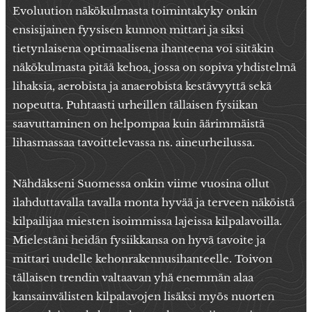
Evoluution näkökulmasta toimintakyky onkin
ensisijainen fyysisen kunnon mittari ja siksi
tietynlaisena optimaalisena ihanteena voi siitäkin
näkökulmasta pitää kehoa, jossa on sopiva yhdistelmä
lihaksia, aerobista ja anaerobista kestävyyttä sekä
nopeutta. Puhtaasti urheillen tällaisen fysiikan
saavuttaminen on helpompaa kuin äärimmäistä
lihasmassaa tavoittelevassa ns. aineurheilussa.
Nähdäkseni Suomessa onkin viime vuosina ollut
ilahduttavalla tavalla monta hyvää ja terveen näköistä
kilpailijaa miesten isoimmissa lajeissa kilpalavoilla.
Mielestäni heidän fysiikkansa on hyvä tavoite ja
mittari uudelle kehonrakennusihanteelle. Toivon
tällaisen trendin valtaavan yhä enemmän alaa
kansainvälisten kilpalavojen lisäksi myös nuorten