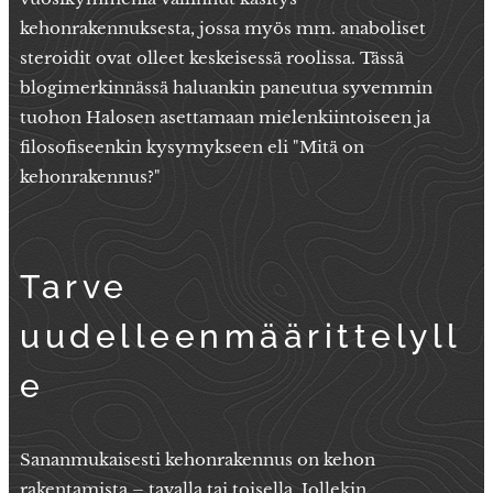
kehonrakennuksesta, jossa myös mm. anaboliset
steroidit ovat olleet keskeisessä roolissa. Tässä
blogimerkinnässä haluankin paneutua syvemmin
tuohon Halosen asettamaan mielenkiintoiseen ja
filosofiseenkin kysymykseen eli "Mitä on
kehonrakennus?"
Tarve
uudelleenmäärittelyll
e
Sananmukaisesti kehonrakennus on kehon
rakentamista – tavalla tai toisella. Jollekin