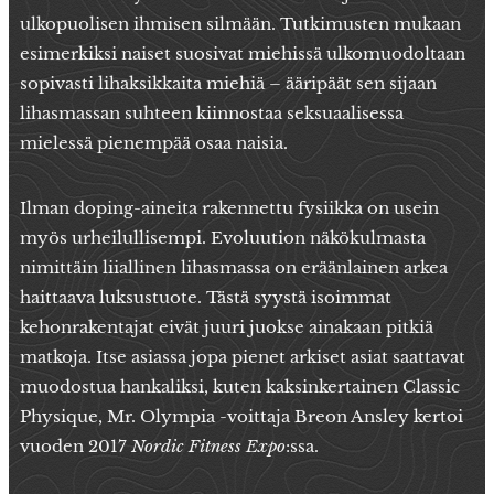
ulkopuolisen ihmisen silmään. Tutkimusten mukaan
esimerkiksi naiset suosivat miehissä ulkomuodoltaan
sopivasti lihaksikkaita miehiä – ääripäät sen sijaan
lihasmassan suhteen kiinnostaa seksuaalisessa
mielessä pienempää osaa naisia.
Ilman doping-aineita rakennettu fysiikka on usein
myös urheilullisempi. Evoluution näkökulmasta
nimittäin liiallinen lihasmassa on eräänlainen arkea
haittaava luksustuote. Tästä syystä isoimmat
kehonrakentajat eivät juuri juokse ainakaan pitkiä
matkoja. Itse asiassa jopa pienet arkiset asiat saattavat
muodostua hankaliksi, kuten kaksinkertainen Classic
Physique, Mr. Olympia -voittaja Breon Ansley kertoi
vuoden 2017
Nordic Fitness Expo
:ssa.