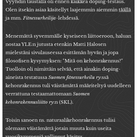
Vyyhdin taustalla oli ennen kaikkea doping-testaus.
Olen itsekin asiaa käsitellyt laajemmin aiemmin
täällä
ja mm.
Fitnessurheilija
-lehdessä.
Menemättä syvemmälle kyseiseen liittoeroon, haluan
nostaa YLE:n jutusta etenkin Matti Halosen
mielestäni sivulauseessa esittämän hyvän ja jopa
filosofisen kysymyksen: "Mitä on kehonrakennus?"
Tuolloin oli nimittäin selvää, että ainakin doping-
aineista testatussa
Suomen fitnessurheilu
ry
:ssä
kehonrakennus tuli väistämättä määriteltyä uudelleen
verrattuna testaamattomaan
Suomen
kehonrakennusliitto ry
:n (SKL).
Toisin sanoen ns. naturaalikehonrakennus tulisi
olemaan väistämättä jotain muuta kuin useita
vuosikymmeniä vallinnut käsitys