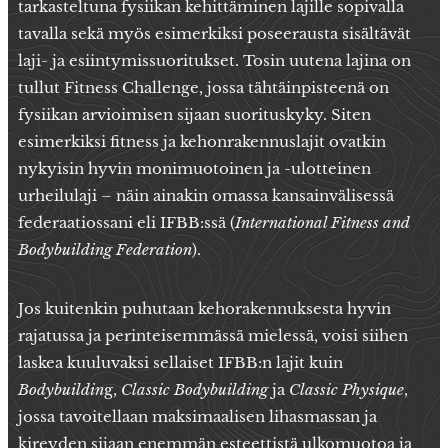
tarkasteltuna fysiikan kehittäminen lajille sopivalla
tavalla sekä myös esimerkiksi poseerausta sisältävät
laji- ja esiintymissuoritukset. Tosin uutena lajina on
tullut Fitness Challenge, jossa tähtäinpisteenä on
fysiikan arvioimisen sijaan suorituskyky. Siten
esimerkiksi fitness ja kehonrakennuslajit ovatkin
nykyisin hyvin monimuotoinen ja -ulotteinen
urheilulaji – näin ainakin omassa kansainvälisessä
federaatiossani eli IFBB:ssä (
International Fitness and
Bodybuilding Federation
).
Jos kuitenkin puhutaan kehorakennuksesta hyvin
rajatussa ja perinteisemmässä mielessä, voisi siihen
laskea kuuluvaksi sellaiset IFBB:n lajit kuin
Bodybuildin
g,
Classic Bodybuilding
ja
Classic Physique
,
jossa tavoitellaan maksimaalisen lihasmassan ja
kireyden sijaan enemmän esteettistä ulkomuotoa ja