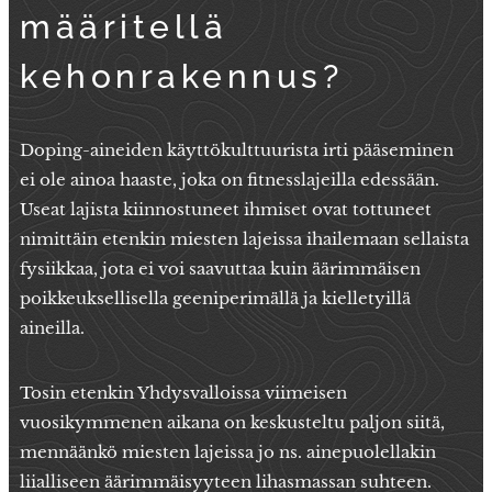
määritellä
kehonrakennus?
Doping-aineiden käyttökulttuurista irti pääseminen
ei ole ainoa haaste, joka on fitnesslajeilla edessään.
Useat lajista kiinnostuneet ihmiset ovat tottuneet
nimittäin etenkin miesten lajeissa ihailemaan sellaista
fysiikkaa, jota ei voi saavuttaa kuin äärimmäisen
poikkeuksellisella geeniperimällä ja kielletyillä
aineilla.
Tosin etenkin Yhdysvalloissa viimeisen
vuosikymmenen aikana on keskusteltu paljon siitä,
mennäänkö miesten lajeissa jo ns. ainepuolellakin
liialliseen äärimmäisyyteen lihasmassan suhteen.