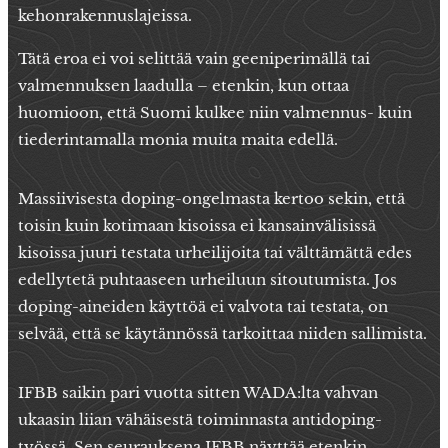
kehonrakennuslajeissa.
Tätä eroa ei voi selittää vain geeniperimällä tai
valmennuksen laadulla – etenkin, kun ottaa
huomioon, että Suomi kulkee niin valmennus- kuin
tiederintamalla monia muita maita edellä.
Massiivisesta doping-ongelmasta kertoo sekin, että
toisin kuin kotimaan kisoissa ei kansainvälisissä
kisoissa juuri testata urheilijoita tai välttämättä edes
edellytetä puhtaaseen urheiluun sitoutumista. Jos
doping-aineiden käyttöä ei valvota tai testata, on
selvää, että se käytännössä tarkoittaa niiden sallimista.
IFBB saikin pari vuotta sitten WADA:lta vahvan
ukaasin liian vähäisestä toiminnasta antidoping-
työssä. Sen seurauksena IFBB näyttää etenkin