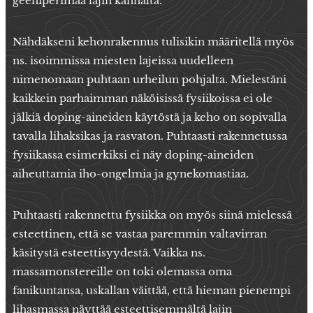
geeniperimää lajin kannalta.
Nähdäkseni kehonrakennus tulisikin määritellä myös
ns. isoimmissa miesten lajeissa uudelleen
nimenomaan puhtaan urheilun pohjalta. Mielestäni
kaikkein parhaimman näköisissä fysiikoissa ei ole
jälkiä doping-aineiden käytöstä ja keho on sopivalla
tavalla lihaksikas ja rasvaton. Puhtaasti rakennetussa
fysiikassa esimerkiksi ei näy doping-aineiden
aiheuttamia iho-ongelmia ja gynekomastiaa.
Puhtaasti rakennettu fysiikka on myös siinä mielessä
esteettinen, että se vastaa paremmin valtavirran
käsitystä esteettisyydestä. Vaikka ns.
massamonstereille on toki olemassa oma
fanikuntansa, uskallan väittää, että hieman pienempi
lihasmassa näyttää esteettisemmältä lajin