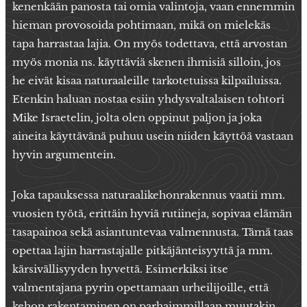
kenenkään panosta tai omia valintoja, vaan ennemmin
hieman provosoida pohtimaan, mikä on mielekäs
tapa harrastaa lajia. On myös todettava, että arvostan
myös monia ns. käyttäviä skenen ihmisiä silloin, jos
he eivät kisaa naturaaleille tarkotetuissa kilpailuissa.
Etenkin haluan nostaa esiin yhdysvaltalaisen tohtori
Mike Israetelin, jolta olen oppinut paljon ja joka
aineita käyttävänä puhuu usein niiden käyttöä vastaan
hyvin argumentein.
Joka tapauksessa naturaalikehonrakennus vaatii mm.
vuosien työtä, erittäin hyviä rutiineja, sopivaa elämän
tasapainoa sekä asiantuntevaa valmennusta. Tämä taas
opettaa lajin harrastajalle pitkäjänteisyyttä ja mm.
kärsivällisyyden hyvettä. Esimerkiksi itse
valmentajana pyrin opettamaan urheilijoille, että
kehon rakentaminen on parhaimmillaan muutakin