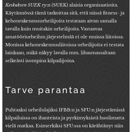
Keskuksen SUEK ry
:n (SUEK) alaisia organisaatioita.
Käytännössä tämä tarkoittaa sitä, että niissä fitness- ja
kehonrakennusurheilijoita testataan aivan samalla
tavalla kuin muitakin urheilijoita. Vastaavaa
amatööriurheilun järjestelmää ei ole muissa liitoissa.
Monissa kehonrakennusliitoissa urheilijoita ei testata
lainkaan, mikä näkyy lavalla mm. lihasmassaltaan
selkeästi isompina kilpailijoina.
Tarve parantaa
Puhtaaksi urheilulajiksi IFBB:n ja SFU:n järjestämissä
kilpailuissa on ihanteista ja pyrkimyksistä huolimatta
vielä matkaa. Esimerkiksi SFU:ssa on kärähtänyt niin