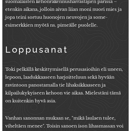
suomalaisten kehonrakennusharrastajien parissa –
etenkin aikana, jolloin aivan liian moni nuori mies ja
jopa teini sortuu huonojen neuvojen ja some-
esimerkkien myötä ns. pimeälle puolelle.
Loppusanat
Toki pelkällä keskittymisellä perusasioihin eli uneen,
lepoon, laadukkaaseen harjoitteluun sekä hyvään
ravintoon panostamalla tie lihaksikkaaseen ja
kilpailukykyiseen kehoon vie aikaa. Mielestäni tämä
on kuitenkin hyvä asia.
Vanhan sanonnan mukaan se, "mikä laulaen tulee,
viheltäen menee". Toisin sanoen ison lihasmassan voi