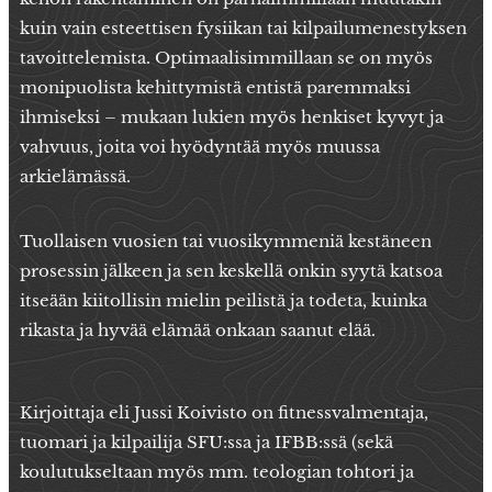
kuin vain esteettisen fysiikan tai kilpailumenestyksen
tavoittelemista. Optimaalisimmillaan se on myös
monipuolista kehittymistä entistä paremmaksi
ihmiseksi – mukaan lukien myös henkiset kyvyt ja
vahvuus, joita voi hyödyntää myös muussa
arkielämässä.
Tuollaisen vuosien tai vuosikymmeniä kestäneen
prosessin jälkeen ja sen keskellä onkin syytä katsoa
itseään kiitollisin mielin peilistä ja todeta, kuinka
rikasta ja hyvää elämää onkaan saanut elää.
Kirjoittaja eli Jussi Koivisto on fitnessvalmentaja,
tuomari ja kilpailija SFU:ssa ja IFBB:ssä (sekä
koulutukseltaan myös mm. teologian tohtori ja