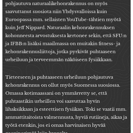
pohjautuva naturaalikehonrakennus on myös
saavuttanut suosiota niin Yhdysvalloissa kuin
Euroopassa mm. sellaisten YouTube-tähtien myötä
kuin Jeff Nippard. Naturaalin kehonrakennuksen
kohonneesta arvostuksesta kertonee sekin, että SFU:n
ja IFBB:n lisäksi maailmassa on muitakin fitness- ja
kehonrakennusliittoja, jotka pyrkivät puhtaaseen
urheiluun ja terveemmän näköiseen fysiikkaan.
Tieteeseen ja puhtaaseen urheiluun pohjautuva
kehonrakennus on ollut myös Suomessa suosiossa.
Omassa kotimaassani on ymmärretty se, että
puhtaastikin urheillen voi saavuttaa hyvin
lihaksikkaan ja esteettisen fysiikan. Toki se vaatii mm.
ammattitaitoista valmennusta, hyviä rutiineja, aikaa ja
työtä etenkin, jos ei omaa harvinaisen hyvää