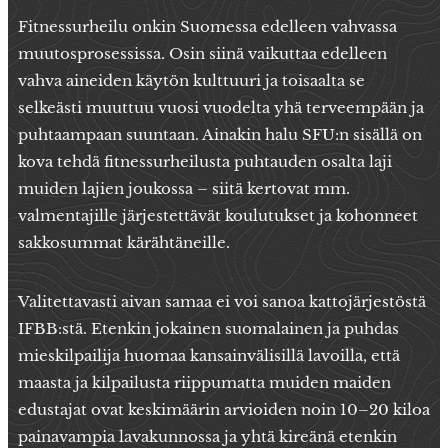
Fitnessurheilu onkin Suomessa edelleen vahvassa
muutosprosessissa. Osin siinä vaikuttaa edelleen
vahva aineiden käytön kulttuuri ja toisaalta se
selkeästi muuttuu vuosi vuodelta yhä terveempään ja
puhtaampaan suuntaan. Ainakin halu SFU:n sisällä on
kova tehdä fitnessurheilusta puhtauden osalta laji
muiden lajien joukossa – siitä kertovat mm.
valmentajille järjestettävät koulutukset ja kohonneet
sakkosummat kärähtäneille.
Valitettavasti aivan samaa ei voi sanoa kattojärjestöstä
IFBB:stä. Etenkin jokainen suomalainen ja puhdas
mieskilpailija huomaa kansainvälisillä lavoilla, että
maasta ja kilpailusta riippumatta muiden maiden
edustajat ovat keskimäärin arvioiden noin 10–20 kiloa
painavampia lavakunnossa ja yhtä kireänä etenkin