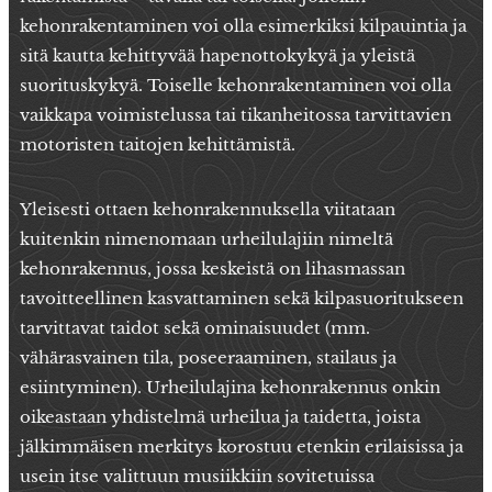
kehonrakentaminen voi olla esimerkiksi kilpauintia ja
sitä kautta kehittyvää hapenottokykyä ja yleistä
suorituskykyä. Toiselle kehonrakentaminen voi olla
vaikkapa voimistelussa tai tikanheitossa tarvittavien
motoristen taitojen kehittämistä.
Yleisesti ottaen kehonrakennuksella viitataan
kuitenkin nimenomaan urheilulajiin nimeltä
kehonrakennus, jossa keskeistä on lihasmassan
tavoitteellinen kasvattaminen sekä kilpasuoritukseen
tarvittavat taidot sekä ominaisuudet (mm.
vähärasvainen tila, poseeraaminen, stailaus ja
esiintyminen). Urheilulajina kehonrakennus onkin
oikeastaan yhdistelmä urheilua ja taidetta, joista
jälkimmäisen merkitys korostuu etenkin erilaisissa ja
usein itse valittuun musiikkiin sovitetuissa