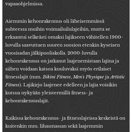
vapaaohjelmissa.
Aiemmin kehonrakennus oli läheisemmässä
suhteessa muihin voimailuilulajeihin, mutta se
erkaantui selkeästi omaksi lajikseen vähitellen 1900-
luvulla saavuttaen suuren suosion etenkin kyseisen
vuosisadan jälkipuoliskolla. 2000-luvulla
kehonrakennus on jatkanut laajenemistaan lajina ja
siihen voidaan katsoa kuuluvaksi myös erilaiset
fitnesslajit (mm.
Bikini Fitness
,
Men
's Physique
ja
Artistic
Fitness
). Lajikirjo laajenee edelleen ja lajia voisikin
kutsua nykyään yleistermillä fitness- ja
kehonrakennuslajit.
Kaikissa kehonrakennus- ja fitnesslajeissa keskeistä on
kuitenkin mm. lihasmassan sekä laajemmin