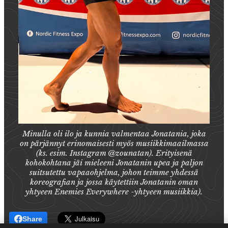
Minulla oli ilo ja kunnia valmentaa Jonatania, joka
on pärjännyt erinomaisesti myös musiikkimaailmassa
(ks. esim. Instagram @zounatan). Erityisenä
kohokohtana jäi mieleeni Jonatanin upea ja paljon
suitsutettu vapaaohjelma, johon teimme yhdessä
koreografian ja jossa käytettiin Jonatanin oman
yhtyeen Enemies Everywhere -yhtyeen musiikkia).
Share