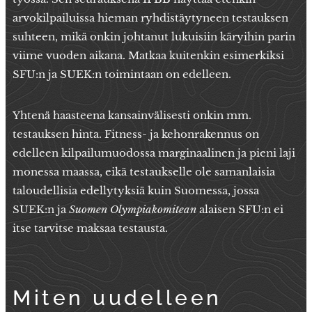
arvokilpailuissa hieman ryhdistäytyneen testauksen
suhteen, mikä onkin johtanut lukuisiin käryihin parin
viime vuoden aikana. Matkaa kuitenkin esimerkiksi
SFU:n ja SUEK:n toimintaan on edelleen.
Yhtenä haasteena kansainvälisesti onkin mm.
testauksen hinta. Fitness- ja kehonrakennus on
edelleen kilpailumuodossa marginaalinen ja pieni laji
monessa maassa, eikä testaukselle ole samanlaisia
taloudellisia edellytyksiä kuin Suomessa, jossa
SUEK:n ja
Suomen Olympiakomitean
alaisen SFU:n ei
itse tarvitse maksaa testausta.
Miten uudelleen