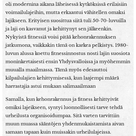
oli modernina aikana läheisessä kytköksissä erilaisiin
voimailulajeihin, mutta erkaantui vähitellen omaksi
lajikseen. Erityisen suosittua siitä tuli 50-70-luvuilla
ja laji on kasvanut ja kehittynyt sen jälkeenkin.
Nykyistä fitnessiä voisi pitää kehonrakennuksen
jatkumona, vaikkakin tämä on karkea pelkistys. 1980-
luvun alussa koettu fitnessinnostus nosti lajin suosiota
moninkertaisesti ensin Yhdysvalloissa ja myöhemmin
muualla maailmassa. Tämä myös edesauttoi
kilpailulajien kehittymisessä, kun laajempi määrä
harrastajia astui mukaan salimaailmaan
Samalla, kun kehonrakennus ja fitness kehittyivät
omiksi lajeikseen, syntyi luonnollisesti tarve tehdä
urheilusta organisoidumpaa. Sitä varten tarvittiin
muun muassa sääntöjen yhdenmukaistamista aivan
samaan tapaan kuin muissakin urheilulajeissa.