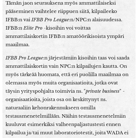
Tämän jaon seurauksena myös ammattilaiseksi
pääseminen vaihtelee riippuen siitä, kilpaileeko
IFBB:n vai
IFBB Pro League
:n/NPC:n alaisuudessa.
IFBB:n
Elite Pro
-kisoihin voi voittaa
ammattilaiskortin IFBB:n amatöörikisoista ympäri
maailmaa.
IFBB Pro League
:n järjestämiin kisoihin taas voi saada
ammattilaiskortin vain NPC:n kilpailujen kautta. On
myös tärkeää huomata, että eri puolilla maailmaa on
olemassa myös muita organisaatioita, jotka ovat
täysin yrityspohjalta toimivia ns. "
private business
" -
organisaatioita, joista osa on keskittynyt ns.
naturaaliin kehonrakennukseen omilla
testausmenetelmillään. Näihin testausmenetelmiin
kuuluvat esimerkiksi valheenpaljastustesti ennen
kilpailua ja/tai muut laboratoriotestit, joita WADA ei