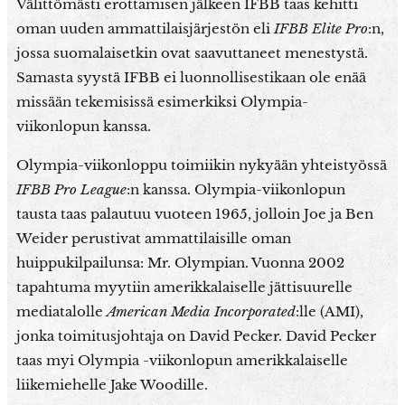
Välittömästi erottamisen jälkeen IFBB taas kehitti
oman uuden ammattilaisjärjestön eli
IFBB
Elite Pro
:n,
jossa suomalaisetkin ovat saavuttaneet menestystä.
Samasta syystä IFBB ei luonnollisestikaan ole enää
missään tekemisissä esimerkiksi Olympia-
viikonlopun kanssa.
Olympia-viikonloppu toimiikin nykyään yhteistyössä
IFBB Pro League
:n kanssa. Olympia-viikonlopun
tausta taas palautuu vuoteen 1965, jolloin Joe ja Ben
Weider perustivat ammattilaisille oman
huippukilpailunsa: Mr. Olympian. Vuonna 2002
tapahtuma myytiin amerikkalaiselle jättisuurelle
mediatalolle
American Media Incorporated
:lle (AMI),
jonka toimitusjohtaja on David Pecker. David Pecker
taas myi Olympia -viikonlopun amerikkalaiselle
liikemiehelle Jake Woodille.