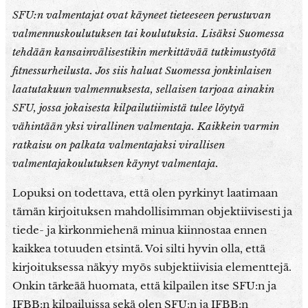
SFU:n valmentajat ovat käyneet tieteeseen perustuvan
valmennuskoulutuksen tai koulutuksia
. Lisäksi Suomessa
tehdään kansainvälisestikin merkittävää tutkimustyötä
fitnessurheilusta. Jos siis haluat Suomessa jonkinlaisen
laatutakuun valmennuksesta, sellaisen tarjoaa ainakin
SFU, jossa jokaisesta kilpailutiimistä tulee löytyä
vähintään yksi virallinen valmentaja. Kaikkein varmin
ratkaisu on palkata valmentajaksi virallisen
valmentajakoulutuksen käynyt valmentaja.
Lopuksi on todettava, että olen pyrkinyt laatimaan
tämän kirjoituksen mahdollisimman objektiivisesti ja
tiede- ja kirkonmiehenä minua kiinnostaa ennen
kaikkea totuuden etsintä. Voi silti hyvin olla, että
kirjoituksessa näkyy myös subjektiivisia elementtejä.
Onkin tärkeää huomata, että kilpailen itse SFU:n ja
IFBB:n kilpailuissa sekä olen SFU:n ja IFBB:n