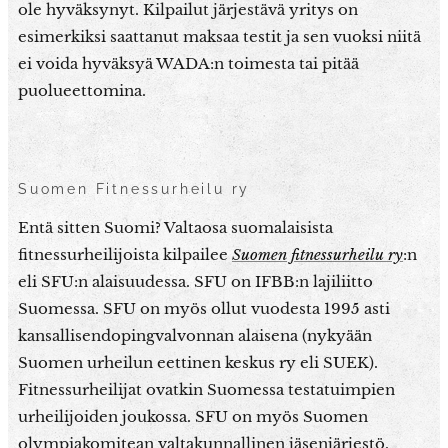
ole hyväksynyt. Kilpailut järjestävä yritys on
esimerkiksi saattanut maksaa testit ja sen vuoksi niitä
ei voida hyväksyä WADA:n toimesta tai pitää
puolueettomina.
Suomen Fitnessurheilu ry
Entä sitten Suomi? Valtaosa suomalaisista
fitnessurheilijoista kilpailee
Suomen fitnessurheilu ry
:n
eli SFU:n alaisuudessa. SFU on IFBB:n lajiliitto
Suomessa. SFU on myös ollut vuodesta 1995 asti
kansallisendopingvalvonnan alaisena (nykyään
Suomen urheilun eettinen keskus ry eli SUEK).
Fitnessurheilijat ovatkin Suomessa testatuimpien
urheilijoiden joukossa. SFU on myös Suomen
olympiakomitean valtakunnallinen jäsenjärjestö.