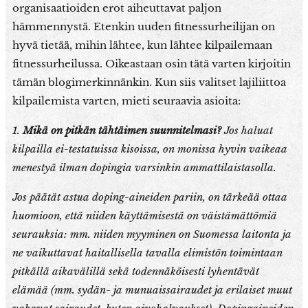
organisaatioiden erot aiheuttavat paljon
hämmennystä. Etenkin uuden fitnessurheilijan on
hyvä tietää, mihin lähtee, kun lähtee kilpailemaan
fitnessurheilussa. Oikeastaan osin tätä varten kirjoitin
tämän blogimerkinnänkin. Kun siis valitset lajiliittoa
kilpailemista varten, mieti seuraavia asioita:
1.
Mikä on pitkän tähtäimen suunnitelmasi?
Jos haluat
kilpailla ei-testatuissa kisoissa, on monissa hyvin vaikeaa
menestyä ilman dopingia varsinkin ammattilaistasolla.
Jos päätät astua doping-aineiden pariin, on tärkeää ottaa
huomioon, että niiden käyttämisestä on väistämättömiä
seurauksia: mm. niiden myyminen on Suomessa laitonta ja
ne vaikuttavat haitallisella tavalla elimistön toimintaan
pitkällä aikavälillä sekä todennäköisesti lyhentävät
elämää (mm. sydän- ja munuaissairaudet ja erilaiset muut