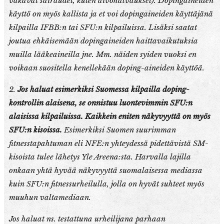
vakavat sairaudet, kuten aivohalvaukset). Dopingaineiden
käyttö on myös kallista ja et voi dopingaineiden käyttäjänä
kilpailla IFBB:n tai SFU:n kilpailuissa. Lisäksi saatat
joutua ehkäisemään dopingaineiden haittavaikutuksia
muilla lääkeaineilla jne. Mm. näiden syiden vuoksi en
voikaan suositella kenellekään doping-aineiden käyttöä.
2.
Jos haluat esimerkiksi Suomessa kilpailla doping-
kontrollin alaisena, se onnistuu luontevimmin SFU:n
alaisissa kilpailuissa. Kaikkein eniten näkyvyyttä on myös
SFU:n kisoissa.
Esimerkiksi Suomen suurimman
fitnesstapahtuman eli NFE:n yhteydessä pidettävistä SM-
kisoista tulee lähetys Yle Areena:sta.
Harvalla lajilla
onkaan yhtä hyvää näkyvyyttä suomalaisessa mediassa
kuin SFU:n fitnessurheilulla, jolla on hyvät suhteet myös
muuhun valtamediaan.
Jos haluat ns. testattuna urheilijana parhaan