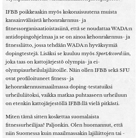
IFBB poikkeaakin myös kokonaisuutena muista
kansainvälisistä kehonrakennus- ja
fitnessorganisaatioistasiinä, että se noudattaa WADA:n
antidopingohjelmaa ja se on ainoa kehonrakennus- ja
fitnessliitto, jossa tehdään WADA:n hyväksymiä
dopingtestejä. Lisäksi se kuuluu myös
SportAccord
:iin,
joka taas on kattojärjestö olympia- ja ei-
olympiaurheilulajiliitoille. Näin ollen IFBB sekä SFU
ovat profiloituneet fitness- ja
kehonrakennusmaailmassa doping-testatuiksi
urheiluliitoksi, vaikka matkaa puhtaaseen urheiluun
on etenkin kattojärjestöllä IFBB:llä vielä pitkästi.
Miten tämä sitten koskettaa suomalaista
fitnessurheilijaa? Paljonkin. Olen huomannut, että
niin Suomessa kuin maailmassakin lajiliittojen tai -