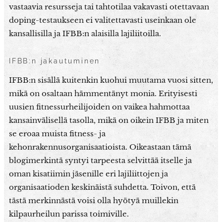
vastaavia resursseja tai tahtotilaa vakavasti otettavaan
doping-testaukseen ei valitettavasti useinkaan ole
kansallisilla ja IFBB:n alaisilla lajiliitoilla.
IFBB:n jakautuminen
IFBB:n sisällä kuitenkin kuohui muutama vuosi sitten,
mikä on osaltaan hämmentänyt monia. Erityisesti
uusien fitnessurheilijoiden on vaikea hahmottaa
kansainvälisellä tasolla, mikä on oikein IFBB ja miten
se eroaa muista fitness- ja
kehonrakennusorganisaatioista. Oikeastaan tämä
blogimerkintä syntyi tarpeesta selvittää itselle ja
oman kisatiimin jäsenille eri lajiliittojen ja
organisaatioden keskinäistä suhdetta. Toivon, että
tästä merkinnästä voisi olla hyötyä muillekin
kilpaurheilun parissa toimiville.