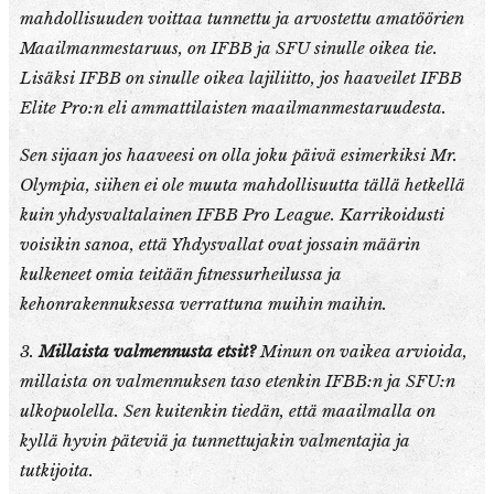
mahdollisuuden voittaa tunnettu ja arvostettu amatöörien
Maailmanmestaruus, on IFBB ja SFU sinulle oikea tie.
Lisäksi IFBB on sinulle oikea lajiliitto, jos haaveilet IFBB
Elite Pro:n eli ammattilaisten maailmanmestaruudesta.
Sen sijaan jos haaveesi on olla joku päivä esimerkiksi Mr.
Olympia, siihen ei ole muuta mahdollisuutta tällä hetkellä
kuin yhdysvaltalainen IFBB Pro League. Karrikoidusti
voisikin sanoa, että Yhdysvallat ovat jossain määrin
kulkeneet omia teitään fitnessurheilussa ja
kehonrakennuksessa verrattuna muihin maihin.
3.
Millaista valmennusta etsit?
Minun on vaikea arvioida,
millaista on valmennuksen taso etenkin IFBB:n ja SFU:n
ulkopuolella. Sen kuitenkin tiedän, että maailmalla on
kyllä hyvin päteviä ja tunnettujakin valmentajia ja
tutkijoita.