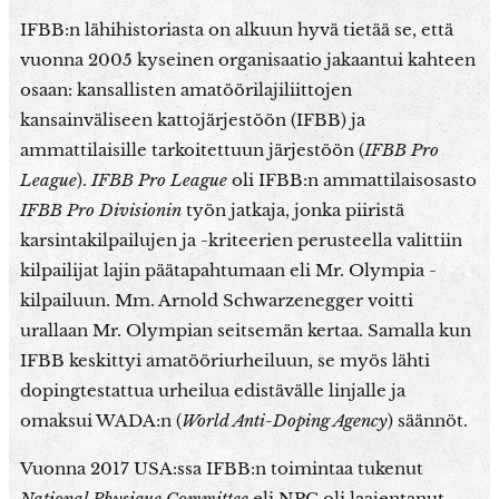
IFBB:n lähihistoriasta on alkuun hyvä tietää se, että
vuonna 2005 kyseinen organisaatio jakaantui kahteen
osaan: kansallisten amatöörilajiliittojen
kansainväliseen kattojärjestöön (IFBB) ja
ammattilaisille tarkoitettuun järjestöön (
IFBB Pro
League
).
IFBB Pro League
oli IFBB:n ammattilaisosasto
IFBB Pro Divisionin
työn jatkaja, jonka piiristä
karsintakilpailujen ja -kriteerien perusteella valittiin
kilpailijat lajin päätapahtumaan eli Mr. Olympia -
kilpailuun. Mm. Arnold Schwarzenegger voitti
urallaan Mr. Olympian seitsemän kertaa. Samalla kun
IFBB keskittyi amatööriurheiluun, se myös lähti
dopingtestattua urheilua edistävälle linjalle ja
omaksui WADA:n (
World Anti-Doping Agency
) säännöt.
Vuonna 2017 USA:ssa IFBB:n toimintaa tukenut
National Physique Committee
eli NPC oli laajentanut