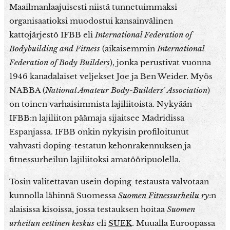
Maailmanlaajuisesti niistä tunnetuimmaksi
organisaatioksi muodostui kansainvälinen
kattojärjestö IFBB eli
International Federation of
Bodybuilding and Fitness
(aikaisemmin
International
Federation of Body Builders
), jonka perustivat vuonna
1946 kanadalaiset veljekset Joe ja Ben Weider. Myös
NABBA (
National Amateur Body-Builders´ Association
)
on toinen varhaisimmista lajiliitoista. Nykyään
IFBB:n lajiliiton päämaja sijaitsee Madridissa
Espanjassa. IFBB onkin nykyisin profiloitunut
vahvasti doping-testatun kehonrakennuksen ja
fitnessurheilun lajiliitoksi amatööripuolella.
Tosin valitettavan usein doping-testausta valvotaan
kunnolla lähinnä Suomessa
Suomen Fitnessurheilu ry
:n
alaisissa kisoissa, jossa testauksen hoitaa
Suomen
urheilun eettinen keskus
eli
SUEK
. Muualla Euroopassa