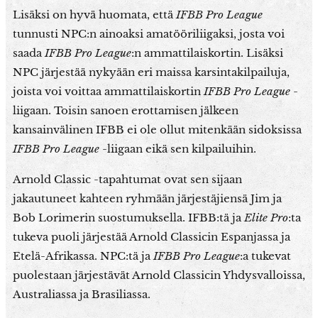
Lisäksi on hyvä huomata, että
IFBB Pro League
tunnusti NPC:n ainoaksi amatööriliigaksi, josta voi
saada
IFBB Pro League
:n ammattilaiskortin. Lisäksi
NPC järjestää nykyään eri maissa karsintakilpailuja,
joista voi voittaa ammattilaiskortin
IFBB Pro League
-
liigaan. Toisin sanoen erottamisen jälkeen
kansainvälinen IFBB ei ole ollut mitenkään sidoksissa
IFBB Pro League
-liigaan eikä sen kilpailuihin.
Arnold Classic -tapahtumat ovat sen sijaan
jakautuneet kahteen ryhmään järjestäjiensä Jim ja
Bob Lorimerin suostumuksella. IFBB:tä ja
Elite Pro
:ta
tukeva puoli järjestää Arnold Classicin Espanjassa ja
Etelä-Afrikassa. NPC:tä ja
IFBB Pro League
:a tukevat
puolestaan järjestävät Arnold Classicin Yhdysvalloissa,
Australiassa ja Brasiliassa.