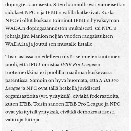
dopingtestaamisesta. Siten luonnollisesti viimeisetkin
sidokset NPC:n ja IFBB:n välillä katkesivat. Koska
NPC ei ollut koskaan toiminut IFBB:n hyväksymän
WADA:n dopingsäännöstön mukaisesti, sai NPC:n
johtaja Jim Manion neljän vuoden rangaistuksen
WADA:lta ja joutui sen mustalle listalle.
Tosin asiassa on edelleen myös se mielenkiintoinen
puoli, että IFBB omistaa
IFBB Pro League
:n
tuotemerkkinä eri puolilla maailmaa koskevassa
patentissa. Samoin on hyvä huomata, että
IFBB Pro
League
ja NPC ovat tällä hetkellä juridisesti
organisaatioita (vrt. yrityksiä), eivätkä federaatioita,
kuten IFBB
.
Toisin sanoen IFBB Pro League ja NPC
ovat yksityisiä yrityksiä, eivätkä demokraattisesti
valittuja liittoja.