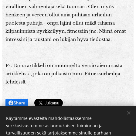
virallinen valmentaja sekä tuomari. Olen myös
henkeen ja vereen ollut aina puhtaan urheilun
puolesta puhuja - onpa lajini ollut mikä tahansa
kilpauinnista nyrkkeilyyn, fitnessiin jne. Nämä omat
intressini ja taustani on lukijan hyvä tiedostaa.
Ps. Tämä artikkeli on muunneltu versio aiemmasta
artikkelista, joka on julkaistu mm. Fitnessurheilija-
lehdessä.
Share
Käytämme evästeitä mahdollistaaksemme
verkkosivustomme asianmukaisen toiminnan ja
turvallisuuden sekä tarjotaksemme sinulle parhaan