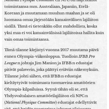
toimintaansa mm. Australiaan, Japaniin, Etelä-
Koreaan ja muutamaan muuhun maahan ja se oli
luomassa omaa järjestöään kansainvälisen lajiliiton
sisällä. Tämä ei tietenkään ollut mahdollista, koska
yksi maa ei voi kansainvälisissä lajiliitoissa hallita kuin
vain omaa toimintaansa.
Tämä tilanne kärjistyi vuonna 2017 muutama päivä
ennen Olympia-viikonloppua. Tuolloin
IFBB Pro
League
:n johtaja Jim Manion ja IFBB:n edustajat
pitivät palaverin, joka päättyi eriäviin näkemyksiin.
Tilanne johti siihen, että IFBB:n edustajat
kieltäytyivät toimimasta tuomareina amatöörien
Olympia-kilpailuissa. Syynä tähän oli se, että
Yhdysvaltalaisen amatöörilajiliiton eli NPC:n
(
National Physique Committee
) edustajat edellyttivät
sitä, että heidän tuomarinsa johtavat tilaisuutta