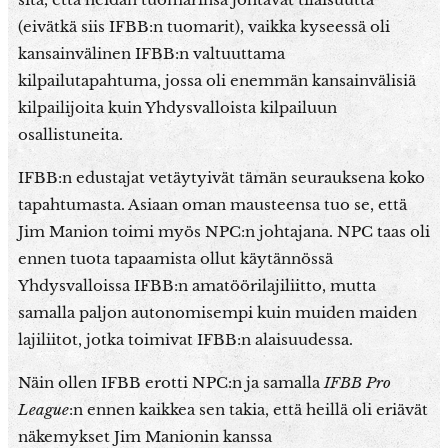
(eivätkä siis IFBB:n tuomarit), vaikka kyseessä oli
kansainvälinen IFBB:n valtuuttama
kilpailutapahtuma, jossa oli enemmän kansainvälisiä
kilpailijoita kuin Yhdysvalloista kilpailuun
osallistuneita.
IFBB:n edustajat vetäytyivät tämän seurauksena koko
tapahtumasta. Asiaan oman mausteensa tuo se, että
Jim Manion toimi myös NPC:n johtajana. NPC taas oli
ennen tuota tapaamista ollut käytännössä
Yhdysvalloissa IFBB:n amatöörilajiliitto, mutta
samalla paljon autonomisempi kuin muiden maiden
lajiliitot, jotka toimivat IFBB:n alaisuudessa.
Näin ollen IFBB erotti NPC:n ja samalla
IFBB Pro
League
:n ennen kaikkea sen takia, että heillä oli eriävät
näkemykset Jim Manionin kanssa