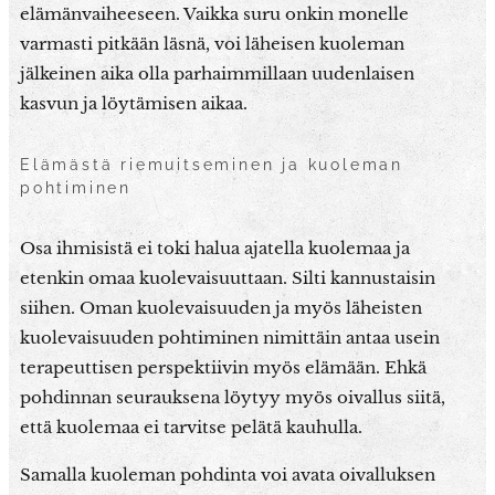
elämänvaiheeseen. Vaikka suru onkin monelle
varmasti pitkään läsnä, voi läheisen kuoleman
jälkeinen aika olla parhaimmillaan uudenlaisen
kasvun ja löytämisen aikaa.
Elämästä riemuitseminen ja kuoleman
pohtiminen
Osa ihmisistä ei toki halua ajatella kuolemaa ja
etenkin omaa kuolevaisuuttaan. Silti kannustaisin
siihen. Oman kuolevaisuuden ja myös läheisten
kuolevaisuuden pohtiminen nimittäin antaa usein
terapeuttisen perspektiivin myös elämään. Ehkä
pohdinnan seurauksena löytyy myös oivallus siitä,
että kuolemaa ei tarvitse pelätä kauhulla.
Samalla kuoleman pohdinta voi avata oivalluksen