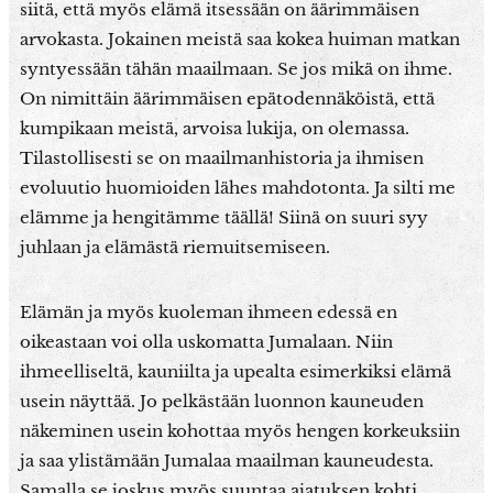
siitä, että myös elämä itsessään on äärimmäisen
arvokasta. Jokainen meistä saa kokea huiman matkan
syntyessään tähän maailmaan. Se jos mikä on ihme.
On nimittäin äärimmäisen epätodennäköistä, että
kumpikaan meistä, arvoisa lukija, on olemassa.
Tilastollisesti se on maailmanhistoria ja ihmisen
evoluutio huomioiden lähes mahdotonta. Ja silti me
elämme ja hengitämme täällä! Siinä on suuri syy
juhlaan ja elämästä riemuitsemiseen.
Elämän ja myös kuoleman ihmeen edessä en
oikeastaan voi olla uskomatta Jumalaan. Niin
ihmeelliseltä, kauniilta ja upealta esimerkiksi elämä
usein näyttää. Jo pelkästään luonnon kauneuden
näkeminen usein kohottaa myös hengen korkeuksiin
ja saa ylistämään Jumalaa maailman kauneudesta.
Samalla se joskus myös suuntaa ajatuksen kohti