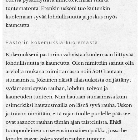
tuntematonta. Etenkin uskoni tuo kuitenkin
kuolemaan syvää lohdullisuutta ja joskus myös
kauneutta.
Pastorin kokemuksia kuolemasta
Kokemukseni pastorina vahvistaa kuolemaan liittyvää
lohdullisuutta ja kauneutta. Olen nimittäin saanut olla
arviolta mukana toimittamassa noin 500 hautaan
siunaamista. Jokainen näistä tilaisuuksista on jättänyt
sydämeeni syvän rauhan, lohdun, toivon ja
kauneuden tunteen. Niin hautaan siunaamissa kuin
esimerkiksi hautausmailla on läsnä syvä rauha. Uskon
ja toivon nimittäin, että rajan tuolle puolelle päässeet
ovat saaneet rauhan tämän ajan taisteluista. Ehkä
tuonpuoleinen on se ensimmäinen paikka, jossa he
lopulta saavat kokea syvän rauhan tunteen.