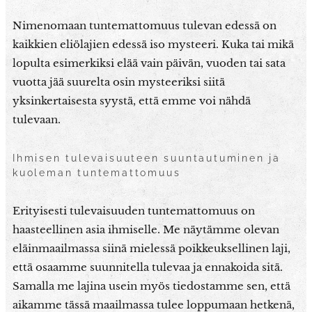
Nimenomaan tuntemattomuus tulevan edessä on
kaikkien eliölajien edessä iso mysteeri. Kuka tai mikä
lopulta esimerkiksi elää vain päivän, vuoden tai sata
vuotta jää suurelta osin mysteeriksi siitä
yksinkertaisesta syystä, että emme voi nähdä
tulevaan.
Ihmisen tulevaisuuteen suuntautuminen ja
kuoleman tuntemattomuus
Erityisesti tulevaisuuden tuntemattomuus on
haasteellinen asia ihmiselle. Me näytämme olevan
eläinmaailmassa siinä mielessä poikkeuksellinen laji,
että osaamme suunnitella tulevaa ja ennakoida sitä.
Samalla me lajina usein myös tiedostamme sen, että
aikamme tässä maailmassa tulee loppumaan hetkenä,