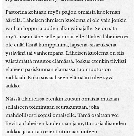
Pastorina kohtaan myös paljon omaisia kuoleman
äärellä. Läheisen ihmisen kuolema ei ole vain jonkin
vanhan loppu ja uuden alku vainajalle. Se on sitä
myös usein läheiselle ja omaiselle. Tärkeä läheinen ei
ole enää läsnä kumppanina, lapsena, sisaruksena,
ystävänä tai vanhempana. Läheisen kuolema on siis
väistämättä muutos elämässä. Joskus etenkin tiiviisti
eläneen pariskunnan elämässä tuo muutos on
radikaali. Koko sosiaaliseen elämään tulee syvä
aukko.
Näissä tilanteissa etenkin kutsun omaisia mukaan
sellaiseen toimintaan seurakuntaan, joka
mahdollisesti sopisi omaiselle. Tämä osaltaan voi
lievittää läheisen kuolemaan jäänyttä sosiaalisuuden
aukkoa ja auttaa orientoitumaan uuteen