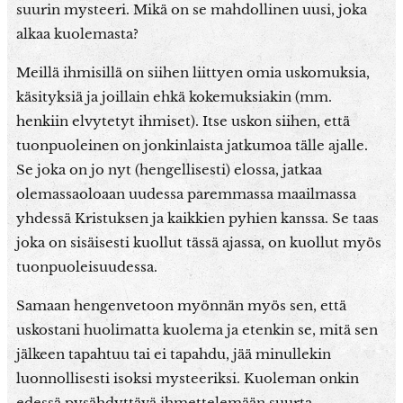
suurin mysteeri. Mikä on se mahdollinen uusi, joka
alkaa kuolemasta?
Meillä ihmisillä on siihen liittyen omia uskomuksia,
käsityksiä ja joillain ehkä kokemuksiakin (mm.
henkiin elvytetyt ihmiset). Itse uskon siihen, että
tuonpuoleinen on jonkinlaista jatkumoa tälle ajalle.
Se joka on jo nyt (hengellisesti) elossa, jatkaa
olemassaoloaan uudessa paremmassa maailmassa
yhdessä Kristuksen ja kaikkien pyhien kanssa. Se taas
joka on sisäisesti kuollut tässä ajassa, on kuollut myös
tuonpuoleisuudessa.
Samaan hengenvetoon myönnän myös sen, että
uskostani huolimatta kuolema ja etenkin se, mitä sen
jälkeen tapahtuu tai ei tapahdu, jää minullekin
luonnollisesti isoksi mysteeriksi. Kuoleman onkin
edessä pysähdyttävä ihmettelemään suurta