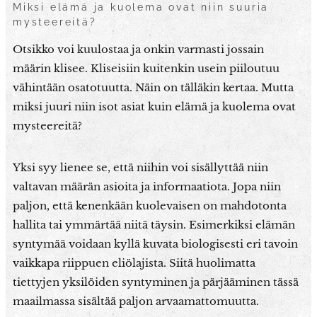
Miksi elämä ja kuolema ovat niin suuria
mysteereitä?
Otsikko voi kuulostaa ja onkin varmasti jossain
määrin klisee. Kliseisiin kuitenkin usein piiloutuu
vähintään osatotuutta. Näin on tälläkin kertaa. Mutta
miksi juuri niin isot asiat kuin elämä ja kuolema ovat
mysteereitä?
Yksi syy lienee se, että niihin voi sisällyttää niin
valtavan määrän asioita ja informaatiota. Jopa niin
paljon, että kenenkään kuolevaisen on mahdotonta
hallita tai ymmärtää niitä täysin. Esimerkiksi elämän
syntymää voidaan kyllä kuvata biologisesti eri tavoin
vaikkapa riippuen eliölajista. Siitä huolimatta
tiettyjen yksilöiden syntyminen ja pärjääminen tässä
maailmassa sisältää paljon arvaamattomuutta.