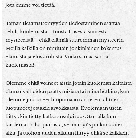
jota emme voi tietää.
Tämän tietämättömyyden tiedostaminen saattaa
tehdä kuolemasta – tuosta toisesta suuresta
mysteeristä – ehkä elämää suuremman mysteerin.
Meillä kaikilla on nimittäin jonkinlainen kokemus
elämästä ja elossa olosta. Voiko samaa sanoa
kuolemasta?
Olemme ehkä voineet aistia jotain kuoleman kaltaista
elämänvaiheiden päättymisissä tai niinä hetkinä, kun
olemme joutuneet luopumaan tai tieten tahtoen
luopuneet jostakin arvokkaasta. Kuolemaan usein
liittyykin tietty katkeransuloisuus. Samalla kun
kuolema on luopumista, se on myös jonkin uuden
alku. Ja tuohon uuden alkuun liittyy ehkä se kaikkein